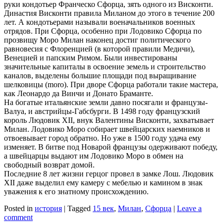
руки кондотьер Франческо Сфорца, зять одного из Висконти.
Династия Висконти правила Миланом до этого в течение 200
лет. А кондотьерами называли военачальников военных
отрядов. При Сфорца, особенно при Лодовико Сфорца по
прозвищу Моро Милан наконец достиг политического
равновесия с Флоренцией (в которой правили Медичи),
Венецией и папским Римом. Были инвестированы
значительные капиталы в освоение земель и строительство
каналов, выделены большие площади под выращивание
шелковицы (moro). При дворе Сфорца работали такие мастера,
как Леонардо да Винчи и Донато Браманте.
На богатые итальянские земли давно посягали и французы-
Валуа, и австрийцы-Габсбурги. В 1498 году французский
король Людовик XII, внук Валентины Висконти, захватывает
Милан. Лодовико Моро собирает швейцарских наемников и
отвоевывает город обратно. Но уже в 1500 году удача ему
изменяет. В битве под Новарой французы одерживают победу,
а швейцарцы выдают им Лодовико Моро в обмен на
свободный возврат домой.
Последние 8 лет жизни герцог провел в замке Лош. Людовик
XII даже выделил ему камеру с мебелью и камином в знак
уважения к его знатному происхождению.
Posted in
история
|
Tagged
15 век
,
Милан
,
Сфорца
|
Leave a
comment