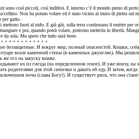
i sono così piccoli, così indifesi. E intorno c’è il mondo pieno di pericoli
ccellino. Non ha potuto volare ed è stato vicino al muro di pietra sul 
 per gatto.
e li mettono fuori al nido. E già giù, sulla terra continuano li nutrire per
a mangiare e poi, quando potrà volare, potremo metterla in libertà. Mangi
re da sola. Ma spero che tutto sarà bene.
 + + + + + + + + + + + +
кие беззащитные. И вокруг мир, полный опасностей. Кошки, собак
отуаре возле каменной стены (в каменных джунглях). Мы решили
ь же его на закуску кошке.
дывают их из гнезда (на определенном этапе). И уже внизу, на 
ть родителями для этой синички и давать ей еду. И затем, когда
сключением ночи (слава Богу!). И существует риск, что она стан