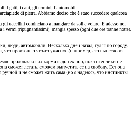
. I gatti, i cani, gli uomini, l’automobili.
marciapiede di pietra. Abbiamo deciso che è stato succedere qualcosa
 ora gli uccellini cominciano a mangiare da soli e volare. E adesso noi
a i vermi (ripugnantissimi), mangia spesso (ogni due ore tranne notte).
и, люди, автомобили. Несколько дней назад, гуляя по городу,
, что произошло что-то ужасное (например, его вынесло из
земле продолжают их кормить до тех пор, пока птенчики не
 она сможет летать, сможем выпустить ее на свободу. Ест она
ет ручной и не сможет жить сама (но я надеюсь, что инстинкты