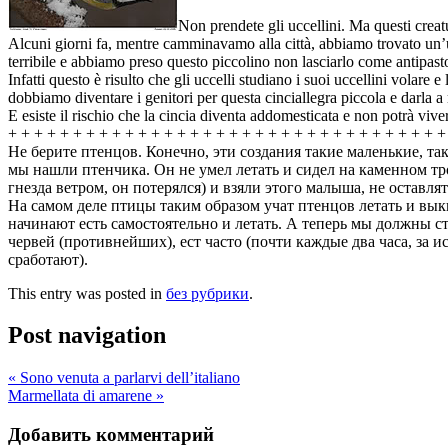
Non prendete gli uccellini. Ma questi creatur
Alcuni giorni fa, mentre camminavamo alla città, abbiamo trovato un’u
terribile e abbiamo preso questo piccolino non lasciarlo come antipasto
Infatti questo è risulto che gli uccelli studiano i suoi uccellini volare 
dobbiamo diventare i genitori per questa cinciallegra piccola e darla 
E esiste il rischio che la cincia diventa addomesticata e non potrà vive
+ + + + + + + + + + + + + + + + + + + + + + + + + + + + + + + + + +
Не берите птенцов. Конечно, эти создания такие маленькие, та
мы нашли птенчика. Он не умел летать и сидел на каменном тр
гнезда ветром, он потерялся) и взяли этого малыша, не оставлят
На самом деле птицы таким образом учат птенцов летать и выки
начинают есть самостоятельно и летать. А теперь мы должны ста
червей (противнейших), ест часто (почти каждые два часа, за и
сработают).
This entry was posted in
без рубрики
.
Post navigation
«
Sono venuta a parlarvi dell’italiano
Marmellata di amarene
»
Добавить комментарий