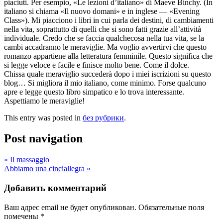
piaciuti. Per esempio, «Le lezioni d’italiano» di Maeve Binchy. (In
italiano si chiama «Il nuovo domani» e in inglese — «Evening
Class»). Mi piacciono i libri in cui parla dei destini, di cambiamenti
nella vita, soprattutto di quelli che si sono fatti grazie all’attività
individuale. Credo che se faccia qualchecosa nella tua vita, se la
cambi accadranno le meraviglie. Ma voglio avvertirvi che questo
romanzo appartiene alla letteratura femminile. Questo significa che
si legge veloce e facile e finisce molto bene. Come il dolce.
Chissa quale meraviglio succederà dopo i miei iscrizioni su questo
blog… Si migliora il mio italiano, come minimo. Forse qualcuno
apre e legge questo libro simpatico e lo trova interessante.
Aspettiamo le meraviglie!
This entry was posted in
без рубрики
.
Post navigation
«
Il massaggio
Abbiamo una cinciallegra
»
Добавить комментарий
Ваш адрес email не будет опубликован.
Обязательные поля
помечены
*