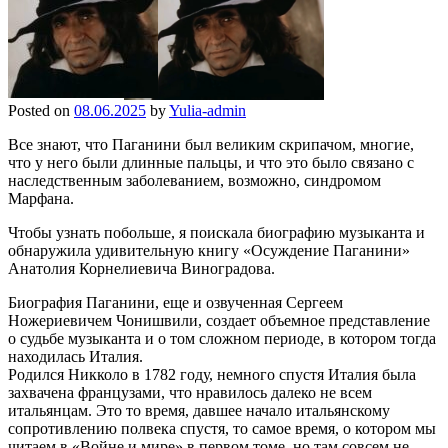
Posted on
08.06.2025
by
Yulia-admin
Все знают, что Паганини был великим скрипачом, многие,
что у него были длинные пальцы, и что это было связано с
наследственным заболеванием, возможно, синдромом
Марфана.
Чтобы узнать побольше, я поискала биографию музыканта и
обнаружила удивительную книгу «Осуждение Паганини»
Анатолия Корнелиевича Виноградова.
Биография Паганини, еще и озвученная Сергеем
Ножериевичем Чонишвили, создает объемное представление
о судьбе музыканта и о том сложном периоде, в котором тогда
находилась Италия.
Родился Никколо в 1782 году, немного спустя Италия была
захвачена французами, что нравилось далеко не всем
итальянцам. Это то время, давшее начало итальянскому
сопротивлению полвека спустя, то самое время, о котором мы
читаем в «Войне и мире» в первом томе, но там совсем не