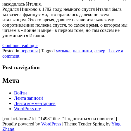
находилась Италия.
Родился Никколо в 1782 году, немного спустя Италия была
захвачена французами, что нравилось далеко не всем
итальянцам. Это то время, давшее начало итальянскому
сопротивлению полвека спустя, то самое время, о котором мы
читаем в «Войне и мире» в первом томе, но там совсем не
упоминается Италия.
Continue reading
»
Posted in
персоны
|
Tagged
музыка
,
паганини
,
север
|
Leave a
comment
Post navigation
Мета
Войти
Лента записей
Лента комментариев
WordPress.org
[contact-form-7 id="1498" title="Подписаться на новости"]
Proudly powered by
WordPress
| Theme Tender Spring by
Ying
Zhang
.