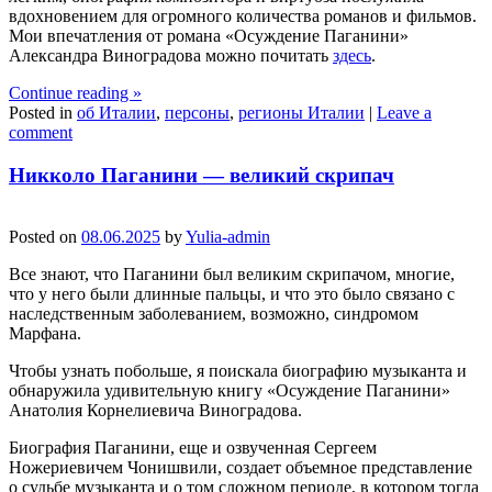
вдохновением для огромного количества романов и фильмов.
Мои впечатления от романа «Осуждение Паганини»
Александра Виноградова можно почитать
здесь
.
Continue reading
»
Posted in
об Италии
,
персоны
,
регионы Италии
|
Leave a
comment
Никколо Паганини — великий скрипач
Posted on
08.06.2025
by
Yulia-admin
Все знают, что Паганини был великим скрипачом, многие,
что у него были длинные пальцы, и что это было связано с
наследственным заболеванием, возможно, синдромом
Марфана.
Чтобы узнать побольше, я поискала биографию музыканта и
обнаружила удивительную книгу «Осуждение Паганини»
Анатолия Корнелиевича Виноградова.
Биография Паганини, еще и озвученная Сергеем
Ножериевичем Чонишвили, создает объемное представление
о судьбе музыканта и о том сложном периоде, в котором тогда