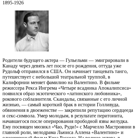
1895-1926
Родители будущего актера — Гульельми — эмигрировали в
Канаду через девять лет после его рождения, оттуда уже
Рудольф отправился в США. Он начинает танцевать танго,
путешествует с небольшой театральной труппой, в
Калифорнии меняет фамилию на Валентино. В фильме
режиссера Рекса Ингрема «Четыре всадника Апокалипсиса»
появился образ экзотического «латинского любовника»,
рокового соблазнителя. Скандалы, связанные с его личной
жизнью, — самый короткий брак в истории Голливуда,
обвинения в двоеженстве — закрепили репутацию сердцееда
и секс-символа. Умер молодым, в результате перитонита,
начавшегося после оперирования прободной язвы желудка.
Ему посвящен мюзикл «Чао, Руди!» с Марчелло Мастроянни в
главной роли, мелодрама Льюиса Аллена «Валентино» и
одноименный фильм Кена Рассела. На родине актера, в