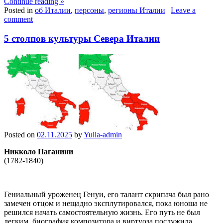
Continue reading
»
Posted in
об Италии
,
персоны
,
регионы Италии
|
Leave a
comment
5 столпов культуры Севера Италии
Posted on
02.11.2025
by
Yulia-admin
Никколо Паганини
(1782-1840)
Гениальный уроженец Генуи, его талант скрипача был рано
замечен отцом и нещадно эксплутировался, пока юноша не
решился начать самостоятельную жизнь. Его путь не был
легким, биография композитора и виртуоза послужила