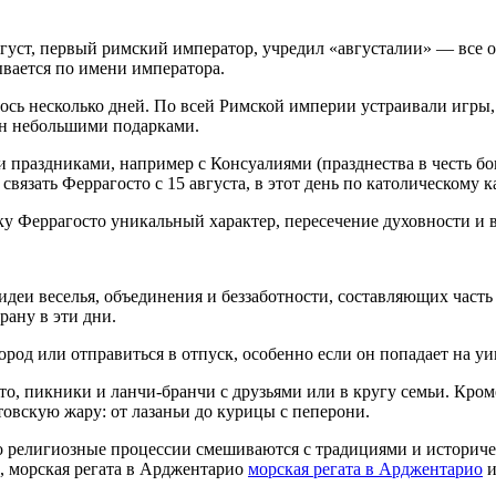
вгуст, первый римский император, учредил «августалии» — все 
ывается по имени императора.
илось несколько дней. По всей Римской империи устраивали игр
ян небольшими подарками.
 праздниками, например с Консуалиями (празднества в честь бога
а связать Феррагосто с 15 августа, в этот день по католическо
у Феррагосто уникальный характер, пересечение духовности и в
 идеи веселья, объединения и беззаботности, составляющих част
рану в эти дни.
род или отправиться в отпуск, особенно если он попадает на уи
то, пикники и ланчи-бранчи с друзьями или в кругу семьи. Кро
товскую жару: от лазаньи до курицы с пеперони.
ко религиозные процессии смешиваются с традициями и историч
, морская регата в Арджентарио
морская регата в Арджентарио
и