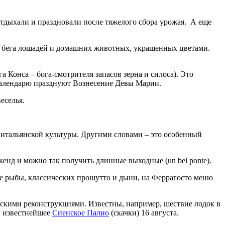
отдыхали и праздновали после тяжелого сбора урожая. А еще
ы, бега лошадей и домашних животных, украшенных цветами.
 Конса – бога-смотрителя запасов зерна и силоса). Это
му календарю празднуют Вознесение Девы Марии.
еселья.
ь итальянской культуры. Другими словами – это особенный
кенд и можно так получить длинные выходные (un bel ponte).
ме рыбы, классических прошутто и дыни, на Феррагосто меню
ескими реконструкциями. Известны, например, шествие лодок в
 известнейшее
Сиенское Палио
(скачки) 16 августа.