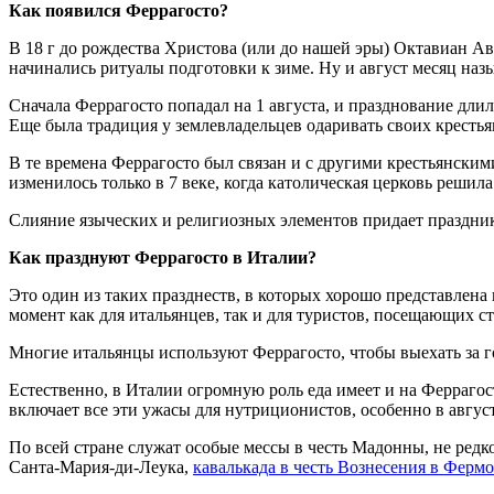
Как появился Феррагосто?
В 18 г до рождества Христова (или до нашей эры) Октавиан А
начинались ритуалы подготовки к зиме. Ну и август месяц наз
Сначала Феррагосто попадал на 1 августа, и празднование дл
Еще была традиция у землевладельцев одаривать своих кресть
В те времена Феррагосто был связан и с другими крестьянскими
изменилось только в 7 веке, когда католическая церковь решил
Слияние языческих и религиозных элементов придает праздник
Как празднуют Феррагосто в Италии?
Это один из таких празднеств, в которых хорошо представлена
момент как для итальянцев, так и для туристов, посещающих ст
Многие итальянцы используют Феррагосто, чтобы выехать за го
Естественно, в Италии огромную роль еда имеет и на Феррагос
включает все эти ужасы для нутриционистов, особенно в авгус
По всей стране служат особые мессы в честь Мадонны, не ред
Санта-Мария-ди-Леука,
кавалькада в честь Вознесения в Фермо