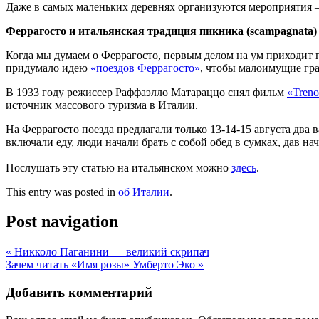
Даже в самых маленьких деревнях организуются мероприятия – 
Феррагосто и итальянская традиция пикника (
scampagnata)
Когда мы думаем о Феррагосто, первым делом на ум приходит п
придумало идею
«поездов Феррагосто»
, чтобы малоимущие гра
В 1933 году режиссер Раффаэлло Матараццо снял фильм
«Tren
источник массового туризма в Италии.
На Феррагосто поезда предлагали только 13-14-15 августа два 
включали еду, люди начали брать с собой обед в сумках, дав 
Послушать эту статью на итальянском можно
здесь
.
This entry was posted in
об Италии
.
Post navigation
«
Никколо Паганини — великий скрипач
Зачем читать «Имя розы» Умберто Эко
»
Добавить комментарий